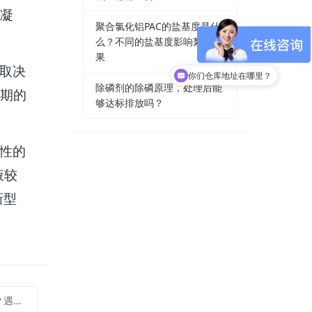
凝
聚合氯化铝PAC的盐基度是什
么？不同的盐基度影响絮凝效
果
取决
你们仓库地址在哪里？
除磷剂的除磷原理，处理后能
期的
够达标排放吗？
性的
液较
新型
么处置