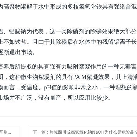
为高聚物溶解于水中形成的多核氢氧化铁具有强络合混
铝、铝酸钠为代表，这一类除磷剂的除磷效果绝大部分
上不如铁盐。且由于其除磷后在水体中的残留铝离子长
逐渐退出市场。
培养后所提取的具有强有力吸附絮絮作用的一种无毒害
明，这种微生物絮凝剂的具有
PA M
絮凝效果，其上清
物而言，受温度、
pH
值的影响非常之小，一种理想的
市场并不广泛，没有量产，所以应用比较少。
一样吗
下一篇
: 片碱四川成都氢氧化钠NaOH为什么是危险品？遇到危险应该怎