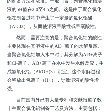
的制备方法和浓度。一般而言，聚合氯化铝溶
液的
pH
值在
2.0
至
4.5
之间。这是由于聚合氯化
铝在制备过程中产生了一定量的氯化铝酸
（
AlCl3
），从而使溶液呈酸性或呈弱酸性。
然而，需要注意的是，聚合氯化铝的酸性
主要体现在其溶液中的
Al3+
离子的水解反应。
当聚合氯化铝加入水中时，其分解为
Al3+
离子
和
Cl-
离子。
Al3+
离子在水中发生水解反应，生
成氢氧化铝（
Al(OH)3
）沉淀。这个水解过程
会释放出氢离子（
H+
），导致溶液的酸性增
强。
目前国内外已有大量专利和文献报道了数
十种聚合氯化铝制备工艺及方法，主要包括：