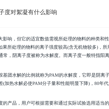
子度对絮凝有什么影响
大影响，但它的适宜数值需视所处理的物料的种类和
如果所处理的物料的离子强度较高
(
含无机物较多
)
，所
通常，阴离子度被称为水解度。而离子度一般特指阳
胺基团水解的比例就称为
PAM
的水解度，它即是阴离
差
(
加热水解必使
PAM
分子量和性能明显下降
)
，
80
年代
度的产品，用户可根据需要和通过实际试验选用适当