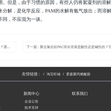
用。但是，由于习惯的原因，有些人仍将絮凝剂的溶解
水分解，是化学反应，
PAM
的水解有氨气放出；而溶
不同，不应混为一谈。
怎么处置
下一篇
: 聚合氯化铝PAC得水溶液是酸性还是碱性的？它是怎么生产出来
友情链接 :
淘宝旺铺
爱森聚丙烯酰胺
新闻中心
联系我们
企业公告
证
技术支持