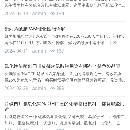
其杀微生物有效成分常以有效氯表示。这类消毒剂包括无机氯化合
物（如次氯酸钠，工业制备的含有效氯10%(W/W)、漂白粉：含有效
2024-04-18
admin
194
氯25%（W/W）、漂白粉精：含有效氯80%（W/W）、氯化磷酸三
钠，含有效氯2.6%（W/W）和有机氯化合物（二氯异氰尿酸钠，含
聚丙烯酰胺PAM理化性能详解
有效氯60%（W/W）、三氯异氰尿酸，含有效氯85%～90%
聚丙烯酰胺对热比较稳定，它的固体在220～230℃才软化，它的水
（W/W）。无机氯性质不稳定
溶液在110℃以后才明显发生降解。聚丙烯酰胺不溶于苯、甲苯、二
甲苯、汽油、煤油、柴油，但溶于水。聚丙烯酰胺与碱反应，产生
2024-04-11
admin
187
部分水解聚丙烯酰胺，在强酸性(pH≤2.5)下产生亚胺化反应，减少
它在水中溶解度。能为醛(如甲醛)及高价金属(如铝、铬、锆等)的多
氧化性杀菌剂四川成都次氯酸钠用途有哪些？是危险品吗
核羟桥络离子所交联，并易为机械和(或)氧的作用所降解。在采油
次氯酸钠(NaOCl) 是钠的次氯酸盐，常见的消毒剂之一。有效氯含
中，主要用作驱油剂、堵水剂
量≥5%为危险化学品，购买时需要提供危险品经营许可证。无资质
企业及个人严禁购买。含量＜5%为普通化学品，任何人可以购买。
2024-02-29
admin
389
次氯酸钠受热后迅速自行分解,在碱性状态时较稳定。一般工业品是
无色或淡黄色液体。次氯酸钠是一种氧化性杀菌剂，其杀菌机理与
片碱四川氢氧化钠NaOH广泛的化学基础原料，都有哪些用
液氯相似。工业循环水中一般用次氯酸钠溶液。同时次氯酸钠使循
途
环水的pH值有所提高。因此，在以液氯为
片碱是烧碱的一种,化学名氢氧化钠,又称火碱，易溶于水。可作酸中
和剂、 配合掩蔽剂、 沉淀剂、沉淀掩蔽剂、显色剂、皂化剂、去皮
剂、洗涤剂等。常见用途如下：1、造纸：造纸的原料是木材或草类