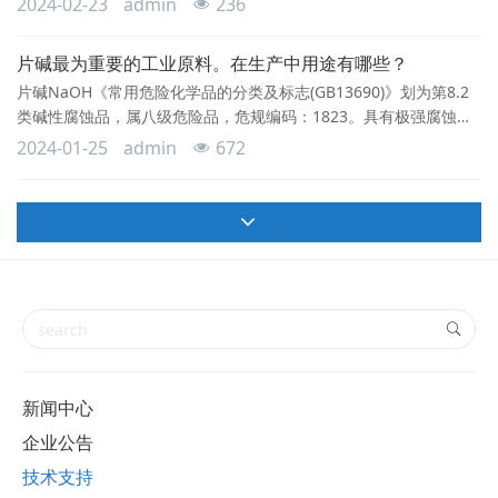
2024-02-23
admin
236
植物，这些植物里除含纤维素外，还含有相当多的非纤维素（木质
素、树胶等）。片碱用于脱木素，只有脱除了木材中的木质素，才
片碱最为重要的工业原料。在生产中用途有哪些？
能得到纤维。加入稀的片碱溶液可将非纤维素成分溶解而分离，从
片碱NaOH《常用危险化学品的分类及标志(GB13690)》划为第8.2
而制得以纤维素为主要成分的纸浆。2、精炼石
类碱性腐蚀品，属八级危险品，危规编码：1823。具有极强腐蚀
性。片碱遇水放大量的热，所以日常保存一定注意防水。片碱应储
2024-01-25
admin
672
存于阴凉、干燥、通风良好的库房。应远离火种、热源。库温不超
过35℃，相对湿度不超过80%。包装必须密封，切勿受潮。应与易
（可）燃物、酸类等分开存放，切忌混储。储区应备有合适的材料
收容泄漏物。片碱的用途1.片碱在
新闻中心
企业公告
技术支持