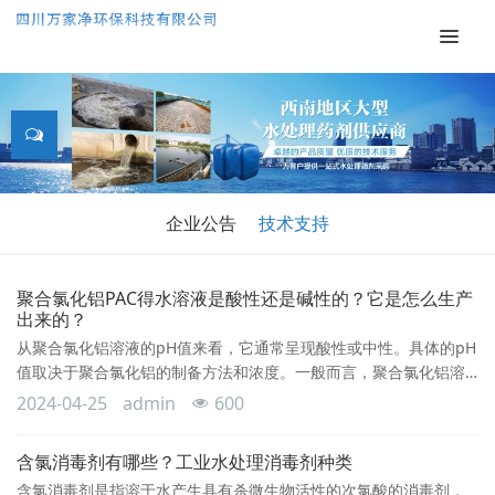
企业公告
技术支持
聚合氯化铝PAC得水溶液是酸性还是碱性的？它是怎么生产
出来的？
从聚合氯化铝溶液的pH值来看，它通常呈现酸性或中性。具体的pH
值取决于聚合氯化铝的制备方法和浓度。一般而言，聚合氯化铝溶
液的pH值在2.0至4.5之间。这是由于聚合氯化铝在制备过程中产生
2024-04-25
admin
600
了一定量的氯化铝酸（AlCl3），从而使溶液呈酸性或呈弱酸性。然
而，需要注意的是，聚合氯化铝的酸性主要体现在其溶液中的
含氯消毒剂有哪些？工业水处理消毒剂种类
Al3+离子的水解反应。当聚合氯化铝加入水中时，其分解为Al3+离
含氯消毒剂是指溶于水产生具有杀微生物活性的次氯酸的消毒剂，
子和Cl-离子。Al3+离子在