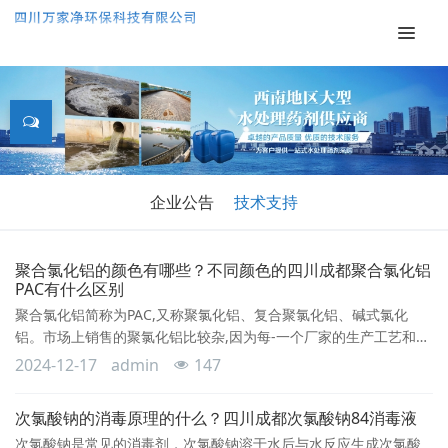
企业公告
技术支持
聚合氯化铝的颜色有哪些？不同颜色的四川成都聚合氯化铝
PAC有什么区别
聚合氯化铝简称为PAC,又称聚氯化铝、复合聚氯化铝、碱式氯化
铝。市场上销售的聚氯化铝比较杂,因为每-一个厂家的生产工艺和原
材料不同，生产出来的颜色也有些差别，一般有白色、黄色、黄褐
2024-12-17
admin
147
色这三种颜色的聚氯化铝，下面来说明下三种不同颜色用途的区
别。国标范围内的氧化铝含量28%-30%之间的聚氯化铝多为土黄色
次氯酸钠的消毒原理的什么？四川成都次氯酸钠84消毒液
到黄色淡黄色的固体粉状。这些类型的聚合氯化铝水溶性比较好，
次氯酸钠是常见的消毒剂，次氯酸钠溶于水后与水反应生成次氯酸
在溶解的过程中伴随电化学、凝聚、吸附和沉淀