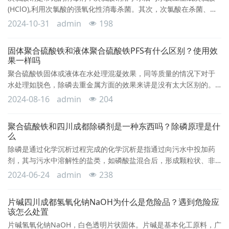
(HClO),利用次氯酸的强氧化性消毒杀菌。其次，次氯酸在杀菌、杀
病毒过程中，不仅可作用于细胞壁、病毒外壳，而且因次氯酸分子
2024-10-31
admin
198
小，不带电荷，还可渗透入菌（病毒）体内与菌（病毒）体蛋白、
核酸和酶等发生氧化反应或破坏其磷酸脱氢酶，使糖代谢失调而致
固体聚合硫酸铁和液体聚合硫酸铁PFS有什么区别？使用效
细胞死亡，从而杀死病原微生物。同时，次氯酸产生出的氯离子还
果一样吗
能显著改变细菌和病毒体的渗透压，使其细胞丧失
聚合硫酸铁固体或液体在水处理混凝效果，同等质量的情况下对于
水处理如脱色，除磷去重金属方面的效果来讲是没有太大区别的。
但是因为废水处理效果受到了污染物浓度，废水PH值等各种因素的
2024-08-16
admin
204
影响，所以给聚合硫酸铁投加时的配比稀释浓度有着非常大的差
别。在这方面来讲，液体的产品无论是配比以及稳定性都有着极大
聚合硫酸铁和四川成都除磷剂是一种东西吗？除磷原理是什
的保障，下面我们来一一分析。 1.对于污水处理产品来说，液
么
体产品在运输上总是比固体产品稍显劣势的。在储存备
除磷是通过化学沉析过程完成的化学沉析是指通过向污水中投加药
剂，其与污水中溶解性的盐类，如磷酸盐混合后，形成颗粒状、非
溶解性的物质。 除磷剂的种类根据其药剂的混凝过种与除磷的效果
2024-06-24
admin
238
的差异，分为同种不同的种类。 铁盐除磷剂：指铁系化合物药剂，
以聚合硫酸铁、三氯化铁及硫酸亚铁为代表的主要除磷剂，目前市
片碱四川成都氢氧化钠NaOH为什么是危险品？遇到危险应
场上兴新起的一种除磷剂，其效果要优于其它各类的药剂，其中高
该怎么处置
分子聚合硫酸铁对污水中的非溶解性磷的去除率可达到
片碱氢氧化钠NaOH，白色透明片状固体。片碱是基本化工原料，广