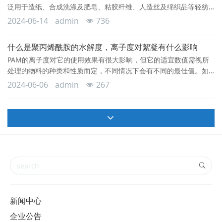
泛用于造纸、合成洗涤及肥皂、粘胶纤维、人造丝及绵织品等轻纺
工业方面，农药、染料、橡胶和化学工业方面、石油钻探，精炼石
2024-06-14
admin
736
油油脂和提炼焦油的石油工业，以及国防工业、机械工业、木材加
工、治金工业，医药工业及城市建设等方面。还用于刮造(化学品、
什么是聚丙烯酰胺的水解度，离子度对絮凝有什么影响
纸张、肥皂和法涤剂、人造丝和玻璃跃，加工铝矾士制氧化铝，还
PAM的离子度对它的使用效果有很大影响，但它的适宜数值需视所
用于纺织品的丝光处，水处理等。片碱属于危险化学
处理的物料的种类和性质而定，不同情况下会有不同的最佳值。如
果所处理的物料的离子强度较高(含无机物较多)，所用PAM的离子度
2024-06-06
admin
267
宜较高，反之则应较低。通常，阴离子度被称为水解度。而离子度
一般特指阳离子。水解过程中有氨气放出。PAM中酰胺基团水解的
比例就称为PAM的水解度，它即是阴离子度。这种PAM的使用不方
便，且性能较差(加热水解必使PAM分子
新闻中心
企业公告